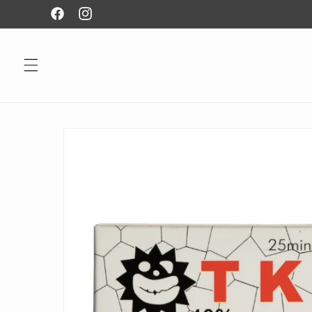
Ir
directamente
Facebook
Instagram
al contenido
Ir
directamente
a la
información
del producto