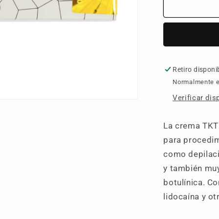
TKTX
BLANCA
40%
Retiro disponi
Normalmente es
Verificar dis
La crema TKTX
para procedim
como depilaci
y también muy 
botulínica. C
lidocaína y o