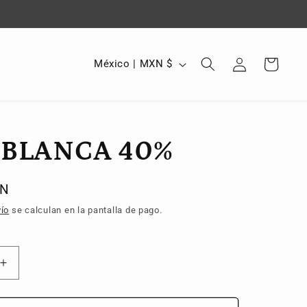
Iniciar
P
Carrito
México | MXN $
sesión
a
í
s
 BLANCA 40%
/
r
e
XN
g
ío
se calculan en la pantalla de pago.
i
ó
Aumentar
n
cantidad
para