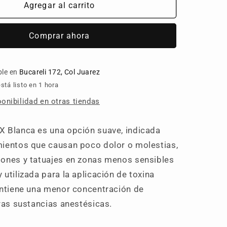
TKTX
Agregar al carrito
BLANCA
40%
Comprar ahora
ble en
Bucareli 172, Col Juarez
tá listo en 1 hora
ponibilidad en otras tiendas
 Blanca es una opción suave, indicada
ientos que causan poco dolor o molestias,
ones y tatuajes en zonas menos sensibles
utilizada para la aplicación de toxina
ontiene una menor concentración de
tras sustancias anestésicas.