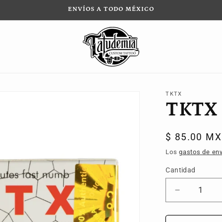
ENVÍOS A TODO MÉXICO
TKTX
TKTX
Precio
$ 85.00 M
habitual
Los
gastos de env
Cantidad
Reducir
cantidad
para