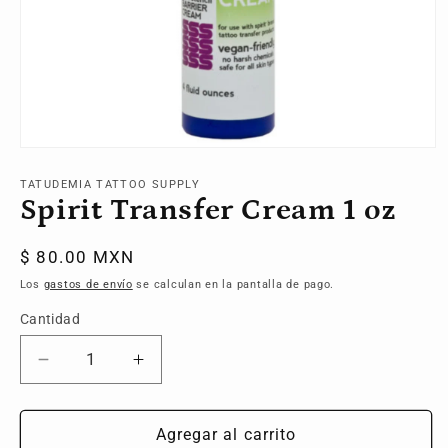
Abrir
elemento
multimedia
TATUDEMIA TATTOO SUPPLY
1
Spirit Transfer Cream 1 oz
en
una
ventana
Precio
$ 80.00 MXN
modal
habitual
Los
gastos de envío
se calculan en la pantalla de pago.
Cantidad
Reducir
Aumentar
cantidad
cantidad
para
para
Spirit
Spirit
Agregar al carrito