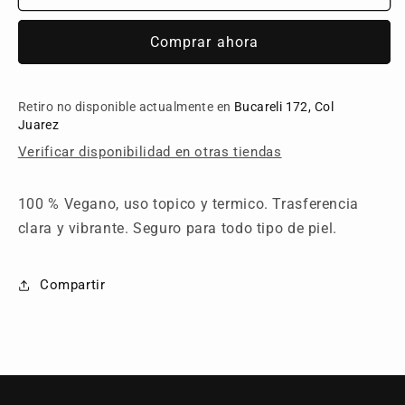
Transfer
Transfer
Cream
Cream
Comprar ahora
1
1
oz
oz
Retiro no disponible actualmente en
Bucareli 172, Col
Juarez
Verificar disponibilidad en otras tiendas
100 % Vegano, uso topico y termico. Trasferencia
clara y vibrante. Seguro para todo tipo de piel.
Compartir