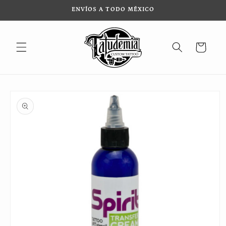
Ir
ENVÍOS A TODO MÉXICO
directamente
al contenido
Carrito
Ir
directamente
a la
información
del producto