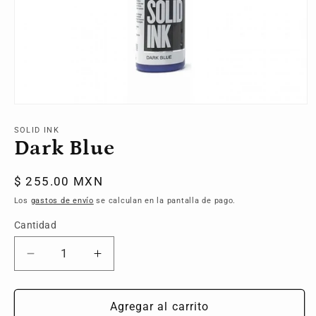
Abrir
elemento
multimedia
SOLID INK
1
Dark Blue
en
una
ventana
Precio
$ 255.00 MXN
modal
habitual
Los
gastos de envío
se calculan en la pantalla de pago.
Cantidad
Reducir
Aumentar
cantidad
cantidad
para
para
Dark
Dark
Agregar al carrito