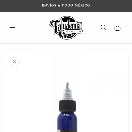
Ir
ENVÍOS A TODO MÉXICO
directamente
al contenido
Carrito
Ir
directamente
a la
información
del producto