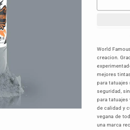
Rolling
Stone
World Famous 
creacion. Gra
experimentado
mejores tinta
para tatuajes
seguridad, si
para tatuajes
de calidad y 
vegana de tod
una marca rec