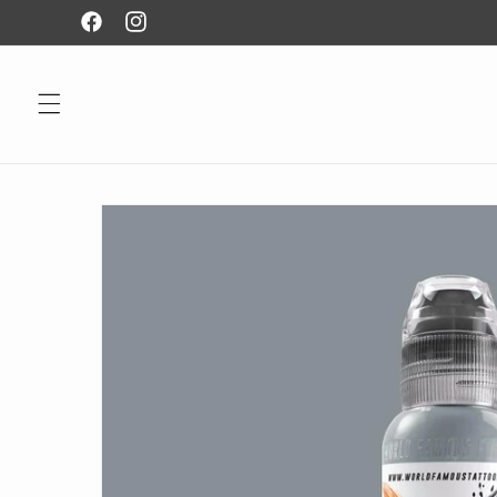
Ir
directamente
Facebook
Instagram
al contenido
Ir
directamente
a la
información
del producto