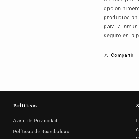
opcion nÏmero
productos an
para la inmuni
seguro en la p
Compartir
Políticas
S
E
Aviso de Privacidad
c
Políticas de Reembolsos
t