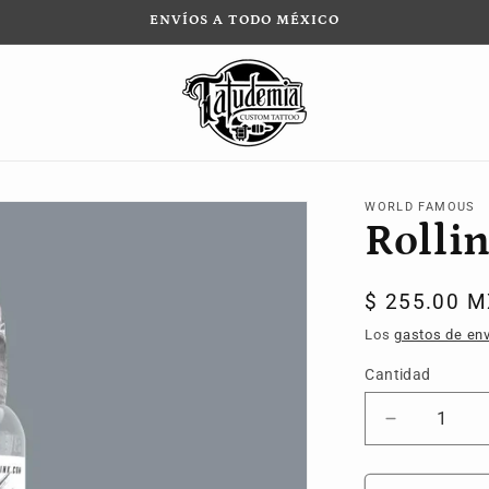
ENVÍOS A TODO MÉXICO
WORLD FAMOUS
Rolli
Precio
$ 255.00 
habitual
Los
gastos de env
Cantidad
Reducir
cantidad
para