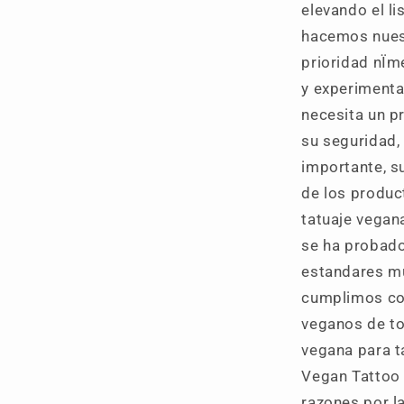
elevando el l
hacemos nuest
prioridad nÏm
y experimenta
necesita un p
su seguridad, 
importante, s
de los product
tatuaje vegan
se ha probado
estandares mu
cumplimos con
veganos de to
vegana para ta
Vegan Tattoo 
razones por l