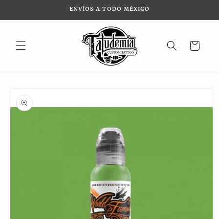
Ir
ENVÍOS A TODO MÉXICO
directamente
al contenido
Carrito
Ir
directamente
a la
información
del producto