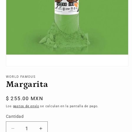
Abrir
elemento
multimedia
WORLD FAMOUS
1
Margarita
en
una
ventana
Precio
$ 255.00 MXN
modal
habitual
Los
gastos de envío
se calculan en la pantalla de pago.
Cantidad
Reducir
Aumentar