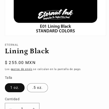
Abrir
elemento
multimedia
ETERNAL
1
Lining Black
en
una
ventana
Precio
$ 255.00 MXN
modal
habitual
Los
gastos de envío
se calculan en la pantalla de pago.
Talla
1 oz.
.5 oz.
Cantidad