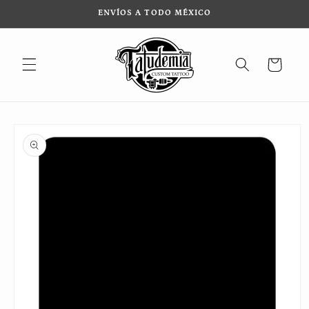
Ir
ENVÍOS A TODO MÉXICO
directamente
al contenido
Carrito
Ir
directamente
a la
información
del producto