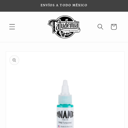
Ir
ENVÍOS A TODO MÉXICO
directamente
al contenido
Carrito
Ir
directamente
a la
información
del producto