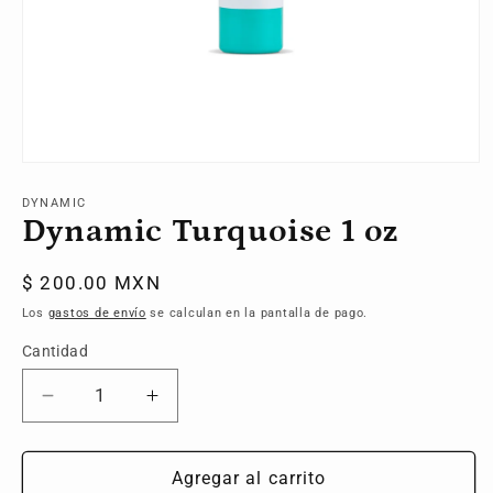
Abrir
elemento
multimedia
DYNAMIC
1
Dynamic Turquoise 1 oz
en
una
ventana
Precio
$ 200.00 MXN
modal
habitual
Los
gastos de envío
se calculan en la pantalla de pago.
Cantidad
Reducir
Aumentar
cantidad
cantidad
para
para
Dynamic
Dynamic
Agregar al carrito